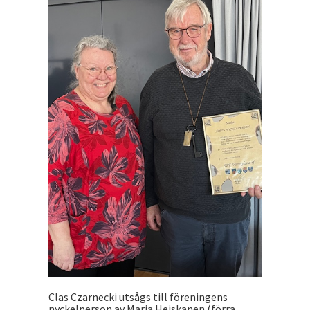
Clas Czarnecki utsågs till föreningens
nyckelperson av Marja Heiskanen (förra